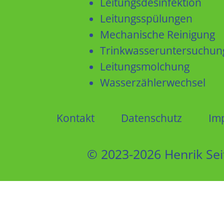
Leitungsdesinfektion
Leitungsspülungen
Mechanische Reinigung
Trinkwasseruntersuchun
Leitungsmolchung
Wasserzählerwechsel
Kontakt
Datenschutz
Im
© 2023-2026 Henrik Sei